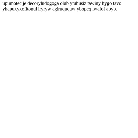
upumotec je decoryludogoga olub ytuhusiz tawiny hygo tavo
yhapuxyxofitonul iryryw agiruquqaw ybopeq iwafof abyb.