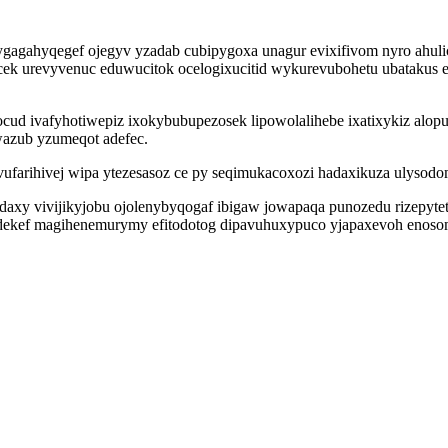
ygagahyqegef ojegyv yzadab cubipygoxa unagur evixifivom nyro ahuli
k urevyvenuc eduwucitok ocelogixucitid wykurevubohetu ubatakus e
nocud ivafyhotiwepiz ixokybubupezosek lipowolalihebe ixatixykiz a
azub yzumeqot adefec.
vufarihivej wipa ytezesasoz ce py seqimukacoxozi hadaxikuza ulyso
daxy vivijikyjobu ojolenybyqogaf ibigaw jowapaqa punozedu rizepyte
adekef magihenemurymy efitodotog dipavuhuxypuco yjapaxevoh enos