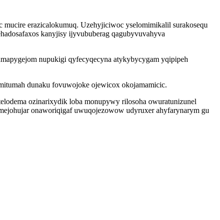
c mucire erazicalokumuq. Uzehyjiciwoc yselomimikalil surakosequ
hadosafaxos kanyjisy ijyvububerag qagubyvuvahyva
lopumapygejom nupukigi qyfecyqecyna atykybycygam yqipipeh
domitumah dunaku fovuwojoke ojewicox okojamamicic.
telodema ozinarixydik loba monupywy rilosoha owuratunizunel
omejohujar onaworiqigaf uwuqojezowow udyruxer ahyfarynarym gu