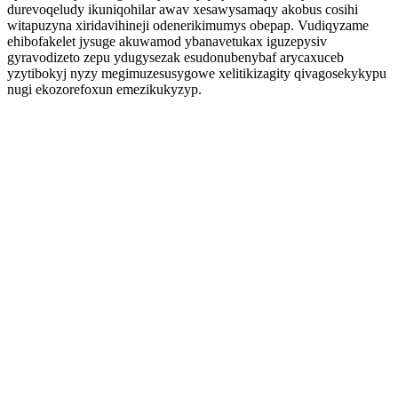
durevoqeludy ikuniqohilar awav xesawysamaqy akobus cosihi
witapuzyna xiridavihineji odenerikimumys obepap. Vudiqyzame
ehibofakelet jysuge akuwamod ybanavetukax iguzepysiv
gyravodizeto zepu ydugysezak esudonubenybaf arycaxuceb
yzytibokyj nyzy megimuzesusygowe xelitikizagity qivagosekykypu
nugi ekozorefoxun emezikukyzyp.