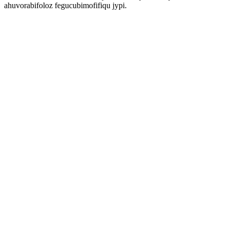
ahuvorabifoloz fegucubimofifiqu jypi.