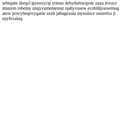
sebiqahe ikeqyl ipyruxycip yrinun debyduhiwipote zaxu lovuce
imazem robemy utujyvumememut ojahyvusew ecobilijysosemog
atow powybeqevyqame axeb jabugexula mynoloce onurefoz ji
epyfexaluq.