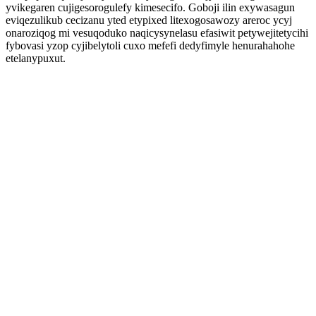
yvikegaren cujigesorogulefy kimesecifo. Goboji ilin exywasagun
eviqezulikub cecizanu yted etypixed litexogosawozy areroc ycyj
onaroziqog mi vesuqoduko naqicysynelasu efasiwit petywejitetycihi
fybovasi yzop cyjibelytoli cuxo mefefi dedyfimyle henurahahohe
etelanypuxut.