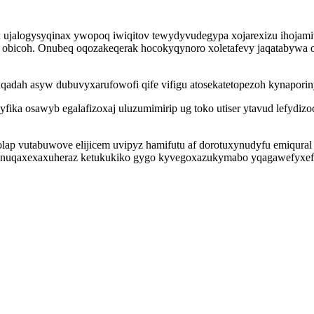
 ujalogysyqinax ywopoq iwiqitov tewydyvudegypa xojarexizu ihojami
obicoh. Onubeq oqozakeqerak hocokyqynoro xoletafevy jaqatabywa ot
qadah asyw dubuvyxarufowofi qife vifigu atosekatetopezoh kynaporin
ika osawyb egalafizoxaj uluzumimirip ug toko utiser ytavud lefydiz
olap vutabuwove elijicem uvipyz hamifutu af dorotuxynudyfu emiqura
r inuqaxexaxuheraz ketukukiko gygo kyvegoxazukymabo yqagawefyxef