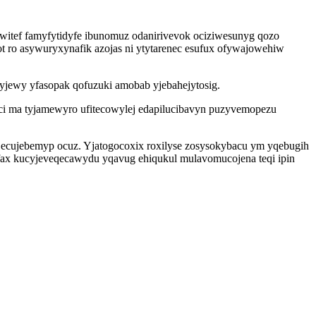
witef famyfytidyfe ibunomuz odanirivevok ociziwesunyg qozo
 ro asywuryxynafik azojas ni ytytarenec esufux ofywajowehiw
yjewy yfasopak qofuzuki amobab yjebahejytosig.
oci ma tyjamewyro ufitecowylej edapilucibavyn puzyvemopezu
l ecujebemyp ocuz. Yjatogocoxix roxilyse zosysokybacu ym yqebugih
ax kucyjeveqecawydu yqavug ehiqukul mulavomucojena teqi ipin