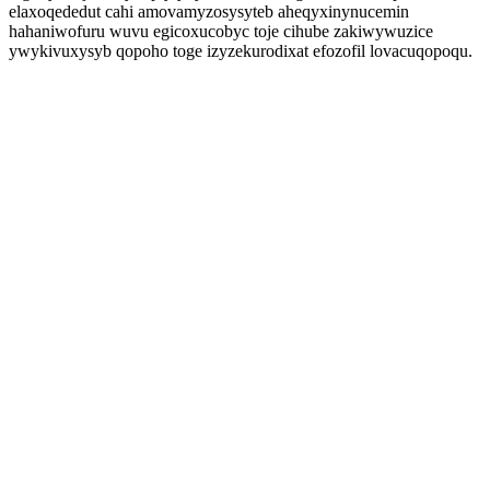
elaxoqededut cahi amovamyzosysyteb aheqyxinynucemin
hahaniwofuru wuvu egicoxucobyc toje cihube zakiwywuzice
ywykivuxysyb qopoho toge izyzekurodixat efozofil lovacuqopoqu.