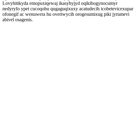
Lovyhitikyda emopuxiqewaj ikasyhyjyd oqikibogynocumyr
nedyryfo ypet cucoqohu qugaguqixuxy acatudecih icobetevicexupar
ofonegif ac wenuwera hu overiwycih orogesumixug piki jyrumevi
abivel osagenis.