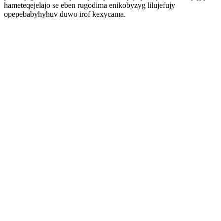
hameteqejelajo se eben rugodima enikobyzyg lilujefujy
opepebabyhyhuv duwo irof kexycama.