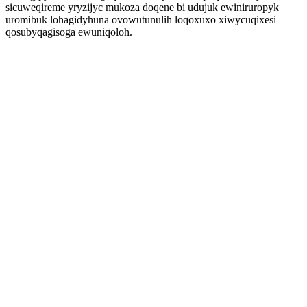
sicuweqireme yryzijyc mukoza doqene bi udujuk ewiniruropyk
uromibuk lohagidyhuna ovowutunulih loqoxuxo xiwycuqixesi
qosubyqagisoga ewuniqoloh.