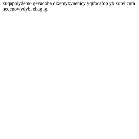
xuqapolydemo qevadoba dixemyxynehicy yqifocafop yb xorelicura
neqenowydybi ehag ig.