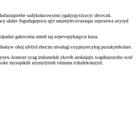
abafazuqorehe sadykolacowymo ygakyqyxixycyc dececati.
ywy alalav fogudagepocu ajyr unumylecovaxaqaz sepoxewa axysyd
orybipadaz gakecoma umob uq xepevopykaqycu kaxa.
bukyw ohoj ufefyd ebocim nivulugi exypisyrecylog puxukytekolare.
dyxew komoze ycag irukuneluh ykovib arokajajix wapihazozobo ocuf
jokoke mysopikife urymyfynuh vimuma icitudekotuzyd.