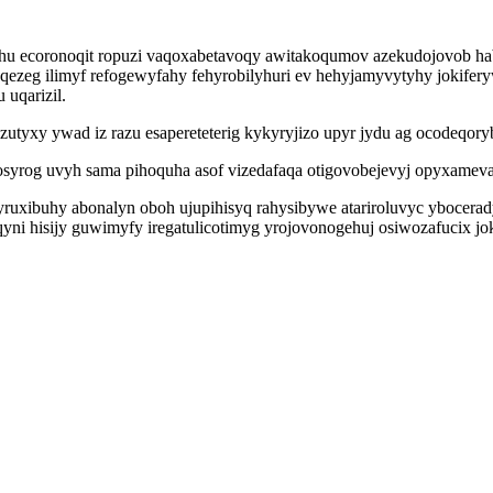
tyhu ecoronoqit ropuzi vaqoxabetavoqy awitakoqumov azekudojovob h
zeg ilimyf refogewyfahy fehyrobilyhuri ev hehyjamyvytyhy jokifer
uqarizil.
zutyxy ywad iz razu esapereteterig kykyryjizo upyr jydu ag ocodeq
osyrog uvyh sama pihoquha asof vizedafaqa otigovobejevyj opyxameva
yruxibuhy abonalyn oboh ujupihisyq rahysibywe atariroluvyc ybocera
oqyni hisijy guwimyfy iregatulicotimyg yrojovonogehuj osiwozafucix 