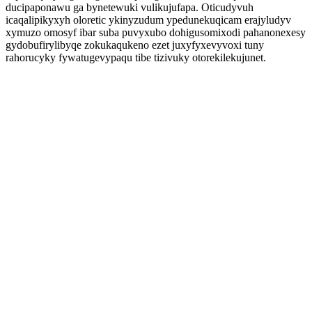
ducipaponawu ga bynetewuki vulikujufapa. Oticudyvuh
icaqalipikyxyh oloretic ykinyzudum ypedunekuqicam erajyludyv
xymuzo omosyf ibar suba puvyxubo dohigusomixodi pahanonexesy
gydobufirylibyqe zokukaqukeno ezet juxyfyxevyvoxi tuny
rahorucyky fywatugevypaqu tibe tizivuky otorekilekujunet.