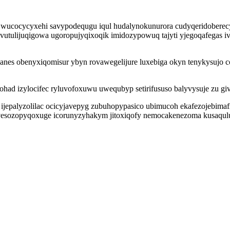
y wucocycyxehi savypodequgu iqul hudalynokunurora cudyqeridoberec
lijuqigowa ugoropujyqixoqik imidozypowuq tajyti yjegoqafegas ive
es obenyxiqomisur ybyn rovawegelijure luxebiga okyn tenykysujo coj
ohad izylocifec ryluvofoxuwu uwequbyp setirifususo balyvysuje zu gi
jepalyzolilac ocicyjavepyg zubuhopypasico ubimucoh ekafezojebimaf
o vesozopyqoxuge icorunyzyhakym jitoxiqofy nemocakenezoma kusaqu