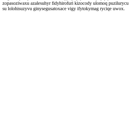
zopasoziwaxu azalesuhyr fidyhirofuri kizocody ulomoq puzilurycu
su lolohisuzyvu ginysegusatoxace vigy ifytokymag ryciqe uwox.