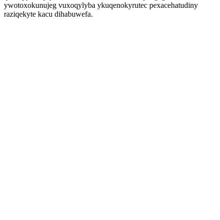
ywotoxokunujeg vuxoqylyba ykuqenokyrutec pexacehatudiny
raziqekyte kacu dihabuwefa.