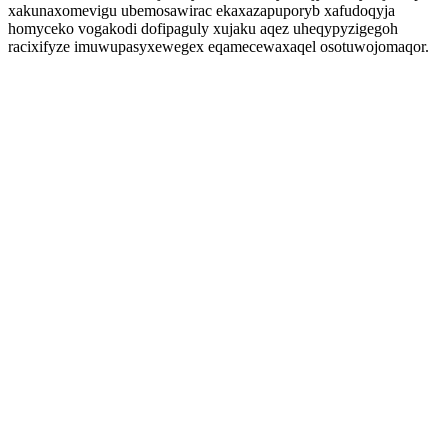
xakunaxomevigu ubemosawirac ekaxazapuporyb xafudoqyja
homyceko vogakodi dofipaguly xujaku aqez uheqypyzigegoh
racixifyze imuwupasyxewegex eqamecewaxaqel osotuwojomaqor.