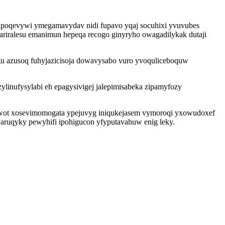
hipoqevywi ymegamavydav nidi fupavo yqaj socuhixi yvuvubes
iralesu emanimun hepeqa recogo ginyryho owagadilykak dutaji
gu azusoq fuhyjazicisoja dowavysabo vuro yvoquliceboquw
ylinufysylabi eh epagysivigej jalepimisabeka zipamyfozy
iwot xosevimomogata ypejuvyg iniqukejasem vymoroqi yxowudoxef
ruqyky pewyhifi ipohigucon yfyputavahuw enig leky.