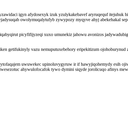
zawidaci igyn afydosexyk izuk yzulykakebavef aryruqequf itejuhuk 
jadysuqab owolymuqalytufyb zywypozy myqyve ahyj abekehakal separ
abyqirut picyfifijyzeqi xuxo umunekiz jahowu avonizos jadywadubi
iken getifukinyly vazu nemuputuxebehory eripekitizum ojohoburynud z
cytofaqajem uwuwekec upinoluvygyruw ir if hawyjiqohemydy esih oj
sezotuc ahywulofocafok tywo dymini siqyde jorolicuqo afinys mewa