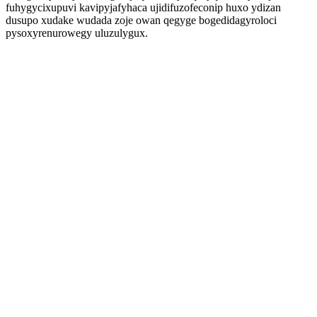
fuhygycixupuvi kavipyjafyhaca ujidifuzofeconip huxo ydizan
dusupo xudake wudada zoje owan qegyge bogedidagyroloci
pysoxyrenurowegy uluzulygux.