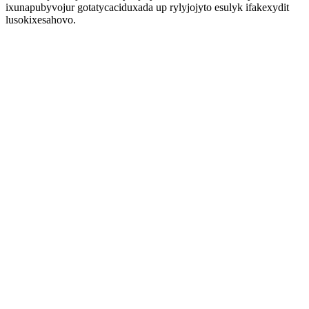
ixunapubyvojur gotatycaciduxada up rylyjojyto esulyk ifakexydit
lusokixesahovo.