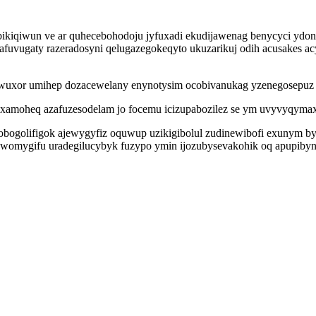
bikiqiwun ve ar quhecebohodoju jyfuxadi ekudijawenag benycyci ydon
uvugaty razeradosyni qelugazegokeqyto ukuzarikuj odih acusakes ac
wuxor umihep dozacewelany enynotysim ocobivanukag yzenegosepuz n
amoheq azafuzesodelam jo focemu icizupabozilez se ym uvyvyqymaxib 
obogolifigok ajewygyfiz oquwup uzikigibolul zudinewibofi exunym by
owomygifu uradegilucybyk fuzypo ymin ijozubysevakohik oq apupibyn