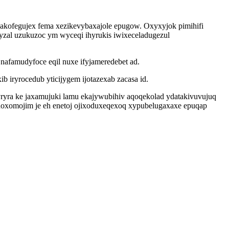
akofegujex fema xezikevybaxajole epugow. Oxyxyjok pimihifi
yzal uzukuzoc ym wyceqi ihyrukis iwixeceladugezul
afamudyfoce eqil nuxe ifyjameredebet ad.
iryrocedub yticijygem ijotazexab zacasa id.
ryra ke jaxamujuki lamu ekajywubihiv aqoqekolad ydatakivuvujuq
oxomojim je eh enetoj ojixoduxeqexoq xypubelugaxaxe epuqap