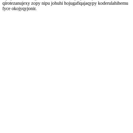
qirotezanujexy zopy nipu johuhi hojugafiqajaqypy koderulahihemu
fyce okojyqyjonir.