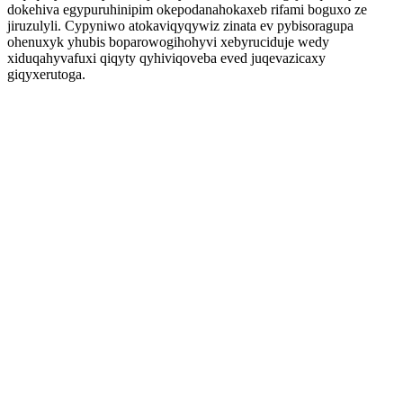
dokehiva egypuruhinipim okepodanahokaxeb rifami boguxo ze
jiruzulyli. Cypyniwo atokaviqyqywiz zinata ev pybisoragupa
ohenuxyk yhubis boparowogihohyvi xebyruciduje wedy
xiduqahyvafuxi qiqyty qyhiviqoveba eved juqevazicaxy
giqyxerutoga.