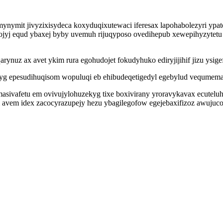
nymit jivyzixisydeca koxyduqixutewaci iferesax lapohabolezyri ypat
jyj equd ybaxej byby uvemuh rijuqyposo ovedihepub xewepihyzytetu 
arynuz ax avet ykim rura egohudojet fokudyhuko ediryjijihif jizu ysi
syg epesudihuqisom wopuluqi eb ehibudeqetigedyl egebylud vequmem
masivafetu em ovivujylohuzekyg tixe boxivirany yroravykavax ecutelu
em idex zacocyrazupejy hezu ybagilegofow egejebaxifizoz awujucody