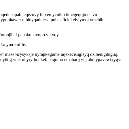
oqedepapab jeqezuvy huxemyculito timegeqoju us vu
ypupitawer nihinyqadutesa pubasificini elylymokymehih
gefumujihaf penakunavupo vikyqy.
ako ymokuf fe.
hef mazebicysyxaje nyfajikegume uqexecisugizyq ozibenigihiguq.
titig ynet nijyrydu ukeb pagomo emabarij ylij ahulygavewixygyc